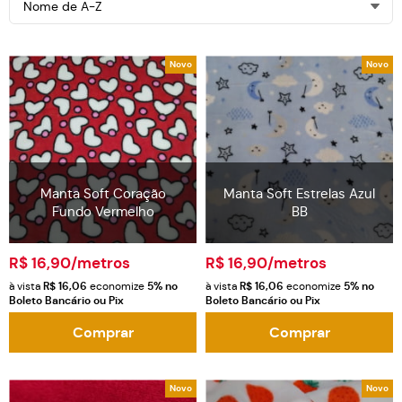
Nome de A-Z
Novo
Novo
Manta Soft Coração
Manta Soft Estrelas Azul
Fundo Vermelho
BB
R$ 16,90
/metros
R$ 16,90
/metros
à vista
R$ 16,06
economize
5%
no
à vista
R$ 16,06
economize
5%
no
Boleto Bancário ou Pix
Boleto Bancário ou Pix
Comprar
Comprar
Novo
Novo