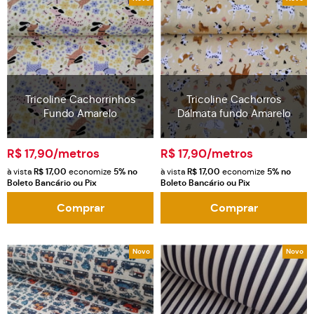
Tricoline Cachorrinhos
Tricoline Cachorros
Fundo Amarelo
Dálmata fundo Amarelo
R$ 17,90
/metros
R$ 17,90
/metros
à vista
R$ 17,00
economize
5%
no
à vista
R$ 17,00
economize
5%
no
Boleto Bancário ou Pix
Boleto Bancário ou Pix
Comprar
Comprar
Novo
Novo