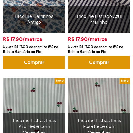
Tricoline Carrinhos
Tricoline Listrado Azul
Antigo
Marinho
R$ 17,90
/metros
R$ 17,90
/metros
à vista
R$ 17,00
economize
5%
no
à vista
R$ 17,00
economize
5%
no
Boleto Bancário ou Pix
Boleto Bancário ou Pix
Comprar
Comprar
Novo
Novo
Tricoline Listras finas
Tricoline Listras finas
Azul Bebê com
Rosa Bebê com
Cerejinhas
Cerejinhas