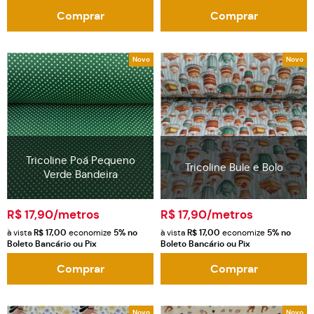
Comprar
Comprar
Novo
Novo
Tricoline Poá Pequeno
Tricoline Bule e Bolo
Verde Bandeira
R$ 17,90
/metros
R$ 17,90
/metros
à vista
R$ 17,00
economize
5%
no
à vista
R$ 17,00
economize
5%
no
Boleto Bancário ou Pix
Boleto Bancário ou Pix
Comprar
Comprar
Novo
Novo