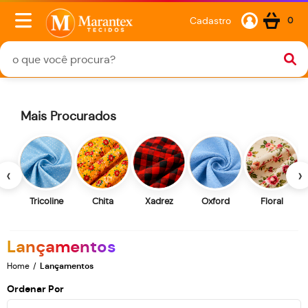
Cadastro
0
Mais Procurados
‹
›
Tricoline
Chita
Xadrez
Oxford
Floral
Lançamentos
Home
Lançamentos
Ordenar Por