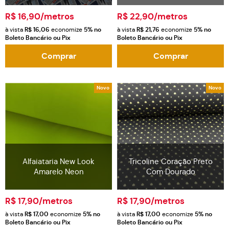
R$ 16,90
/metros
R$ 22,90
/metros
à vista
R$ 16,06
economize
5%
no
à vista
R$ 21,76
economize
5%
no
Boleto Bancário ou Pix
Boleto Bancário ou Pix
Comprar
Comprar
Novo
Novo
Alfaiataria New Look
Tricoline Coração Preto
Amarelo Neon
Com Dourado
R$ 17,90
/metros
R$ 17,90
/metros
à vista
R$ 17,00
economize
5%
no
à vista
R$ 17,00
economize
5%
no
Boleto Bancário ou Pix
Boleto Bancário ou Pix