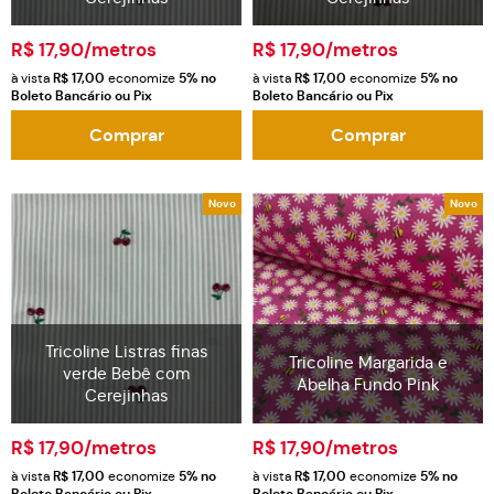
R$ 17,90
/metros
R$ 17,90
/metros
à vista
R$ 17,00
economize
5%
no
à vista
R$ 17,00
economize
5%
no
Boleto Bancário ou Pix
Boleto Bancário ou Pix
Comprar
Comprar
Novo
Novo
Tricoline Listras finas
Tricoline Margarida e
verde Bebê com
Abelha Fundo Pink
Cerejinhas
R$ 17,90
/metros
R$ 17,90
/metros
à vista
R$ 17,00
economize
5%
no
à vista
R$ 17,00
economize
5%
no