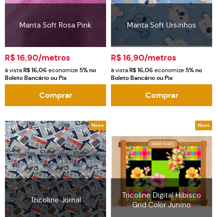
Manta Soft Rosa Pink
Manta Soft Ursinhos
R$ 16,90
/metros
R$ 16,90
/metros
à vista
R$ 16,06
economize
5%
no
à vista
R$ 16,06
economize
5%
no
Boleto Bancário ou Pix
Boleto Bancário ou Pix
Comprar
Comprar
Novo
Novo
Tricoline Digital Hibisco
Tricoline Jornal
Grid Color Junino