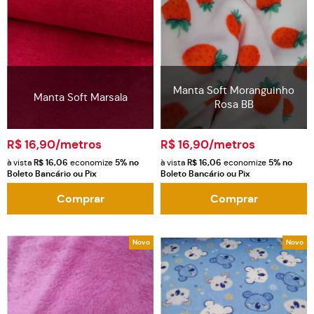
Manta Soft Moranguinho
Manta Soft Marsala
Rosa BB
R$ 16,90
/metros
R$ 16,90
/metros
à vista
R$ 16,06
economize
5%
no
à vista
R$ 16,06
economize
5%
no
Boleto Bancário ou Pix
Boleto Bancário ou Pix
Comprar
Comprar
Novo
Novo