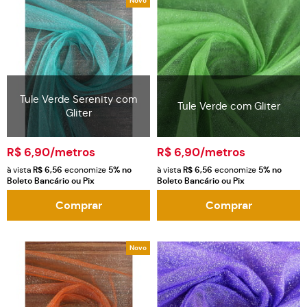
Novo
Tule Verde Serenity com
Tule Verde com Gliter
Gliter
R$ 6,90
/metros
R$ 6,90
/metros
à vista
R$ 6,56
economize
5%
no
à vista
R$ 6,56
economize
5%
no
Boleto Bancário ou Pix
Boleto Bancário ou Pix
Comprar
Comprar
Novo