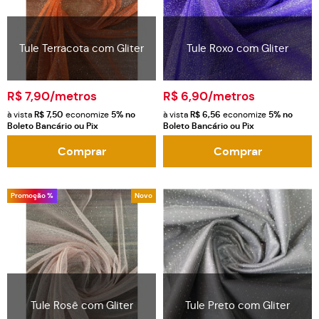
Tule Terracota com Gliter
Tule Roxo com Gliter
R$ 7,90
/metros
R$ 6,90
/metros
à vista
R$ 7,50
economize
5%
no
à vista
R$ 6,56
economize
5%
no
Boleto Bancário ou Pix
Boleto Bancário ou Pix
Comprar
Comprar
Promoção %
Novo
Tule Rosê com Gliter
Tule Preto com Gliter