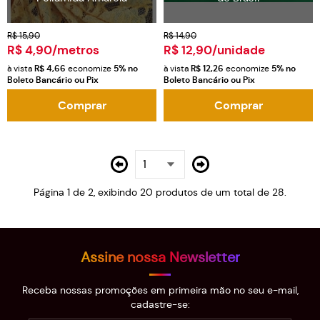
R$ 15,90
R$ 14,90
R$ 4,90
/metros
R$ 12,90
/unidade
à vista
R$ 4,66
economize
5%
no
à vista
R$ 12,26
economize
5%
no
Boleto Bancário ou Pix
Boleto Bancário ou Pix
Comprar
Comprar
Página 1 de 2, exibindo 20 produtos de um total de 28.
Assine nossa Newsletter
Receba nossas promoções em primeira mão no seu e-mail,
cadastre-se: