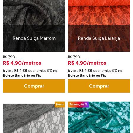
Renda Suiça Marrom
Renda Suiça Laranja
R$ 7,90
R$ 7,90
R$ 4,90
/metros
R$ 4,90
/metros
à vista
R$ 4,66
economize
5%
no
à vista
R$ 4,66
economize
5%
no
Boleto Bancário ou Pix
Boleto Bancário ou Pix
Comprar
Comprar
Novo
Promoção %