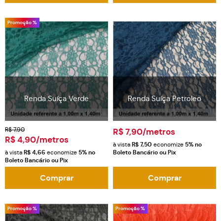
Promoção %
Renda Suíça Verde
Renda Suíça Petroleo
R$ 7,90
R$ 7,90
/metros
R$ 4,90
/metros
à vista
R$ 7,50
economize
5%
no
à vista
R$ 4,66
economize
5%
no
Boleto Bancário ou Pix
Boleto Bancário ou Pix
Comprar
Comprar
Promoção %
Promoção %