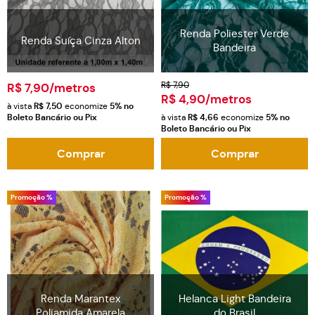
Renda Poliester Verde
Renda Suíça Cinza Alton
Bandeira
R$ 7,90
R$ 7,90
/metros
R$ 4,90
/metros
à vista
R$ 7,50
economize
5%
no
Boleto Bancário ou Pix
à vista
R$ 4,66
economize
5%
no
Boleto Bancário ou Pix
Comprar
Comprar
Promoção %
Promoção %
Renda Marantex
Helanca Light Bandeira
Poliamida Amarela
do Brasil