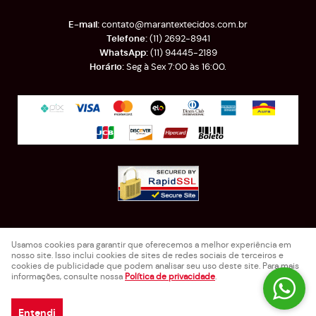
contato@marantextecidos.com.br
(11)
2692-8941
(11)
94445-2189
Seg à Sex 7:00 às 16:00.
Rua Almirante Barroso, 389
-
Brás, São Paulo
-
SP
Usamos cookies para garantir que oferecemos a melhor experiência em
CEP: 03025-000
nosso site. Isso inclui cookies de sites de redes sociais de terceiros e
Marantex Comercio de Tecidos e Retalhos LTDA - EPP
cookies de publicidade que podem analisar seu uso deste site. Para mais
CNPJ: 71.871.560/0001-60
informações, consulte nossa
Política de privacidade
.
Entendi