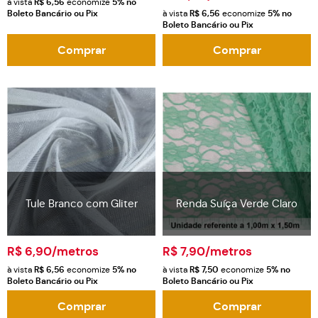
à vista
R$ 6,56
economize
5%
no
Boleto Bancário ou Pix
à vista
R$ 6,56
economize
5%
no
Boleto Bancário ou Pix
Comprar
Comprar
Tule Branco com Gliter
Renda Suíça Verde Claro
R$ 6,90
/metros
R$ 7,90
/metros
à vista
R$ 6,56
economize
5%
no
à vista
R$ 7,50
economize
5%
no
Boleto Bancário ou Pix
Boleto Bancário ou Pix
Comprar
Comprar