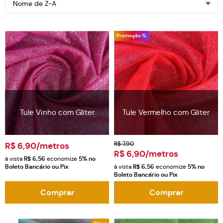
Nome de Z-A
Promoção %
Tule Vinho com Gliter
Tule Vermelho com Gliter
R$ 7,90
R$ 6,90
/metros
R$ 6,90
/metros
à vista
R$ 6,56
economize
5%
no
Boleto Bancário ou Pix
à vista
R$ 6,56
economize
5%
no
Boleto Bancário ou Pix
Comprar
Comprar